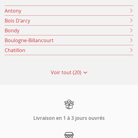
Antony
Bois D'arcy
Bondy
Boulogne-Billancourt
Chatillon
Voir tout (20)
de
points
de
vente
de
Animalis
Livraison en 1 à 3 jours ouvrés