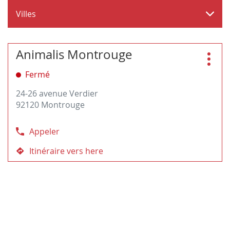
Villes
Appuyer
Animalis Montrouge
Magasin
sur
:
Plus
la
Fermé
d'opt
touche
24-26 avenue Verdier
ENTRÉE
92120 Montrouge
pour
obtenir
de
Appeler
Afficher
plus
le
amples
Itinéraire vers here
jusqu'au
numéro
informations
magasin
de
Animalis
téléphone
Montrouge
du
magasin
Animalis
Montrouge