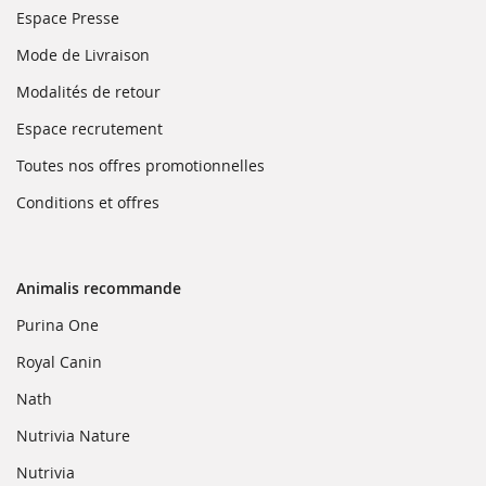
fenêtre)
une
(ouvre
Espace Presse
nouvelle
dans
fenêtre)
une
(ouvre
Mode de Livraison
nouvelle
dans
fenêtre)
une
(ouvre
Modalités de retour
nouvelle
dans
fenêtre)
une
(ouvre
Espace recrutement
nouvelle
dans
fenêtre)
une
(ouvre
Toutes nos offres promotionnelles
nouvelle
dans
fenêtre)
une
(ouvre
Conditions et offres
nouvelle
dans
fenêtre)
une
nouvelle
fenêtre)
Animalis recommande
(ouvre
Purina One
dans
une
(ouvre
Royal Canin
nouvelle
dans
fenêtre)
une
(ouvre
Nath
nouvelle
dans
fenêtre)
une
(ouvre
Nutrivia Nature
nouvelle
dans
fenêtre)
une
(ouvre
Nutrivia
nouvelle