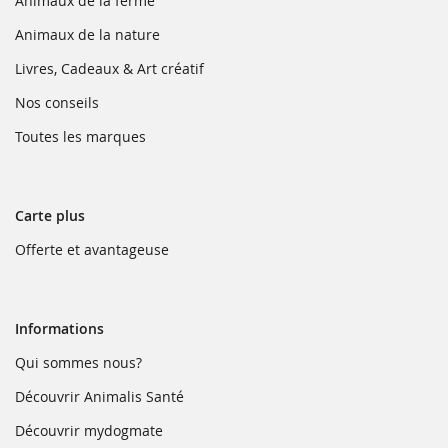
Animaux de la ferme
nouvelle
dans
fenêtre)
une
(ouvre
Animaux de la nature
nouvelle
dans
fenêtre)
une
(ouvre
Livres, Cadeaux & Art créatif
nouvelle
dans
fenêtre)
une
(ouvre
Nos conseils
nouvelle
dans
fenêtre)
une
(ouvre
Toutes les marques
nouvelle
dans
fenêtre)
une
nouvelle
fenêtre)
Carte plus
(ouvre
Offerte et avantageuse
dans
une
nouvelle
fenêtre)
Informations
(ouvre
Qui sommes nous?
dans
une
(ouvre
Découvrir Animalis Santé
nouvelle
dans
fenêtre)
une
(ouvre
Découvrir mydogmate
nouvelle
dans