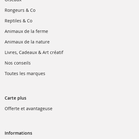
nouvelle
dans
fenêtre)
une
(ouvre
Rongeurs & Co
nouvelle
dans
fenêtre)
une
(ouvre
Reptiles & Co
nouvelle
dans
fenêtre)
une
(ouvre
Animaux de la ferme
nouvelle
dans
fenêtre)
une
(ouvre
Animaux de la nature
nouvelle
dans
fenêtre)
une
(ouvre
Livres, Cadeaux & Art créatif
nouvelle
dans
fenêtre)
une
(ouvre
Nos conseils
nouvelle
dans
fenêtre)
une
(ouvre
Toutes les marques
nouvelle
dans
fenêtre)
une
nouvelle
fenêtre)
Carte plus
(ouvre
Offerte et avantageuse
dans
une
nouvelle
fenêtre)
Informations