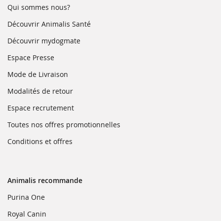
(ouvre
Qui sommes nous?
dans
une
(ouvre
Découvrir Animalis Santé
nouvelle
dans
fenêtre)
une
(ouvre
Découvrir mydogmate
nouvelle
dans
fenêtre)
une
(ouvre
Espace Presse
nouvelle
dans
fenêtre)
une
(ouvre
Mode de Livraison
nouvelle
dans
fenêtre)
une
(ouvre
Modalités de retour
nouvelle
dans
fenêtre)
une
(ouvre
Espace recrutement
nouvelle
dans
fenêtre)
une
(ouvre
Toutes nos offres promotionnelles
nouvelle
dans
fenêtre)
une
(ouvre
Conditions et offres
nouvelle
dans
fenêtre)
une
nouvelle
fenêtre)
Animalis recommande
(ouvre
Purina One
dans
une
(ouvre
Royal Canin
nouvelle
dans