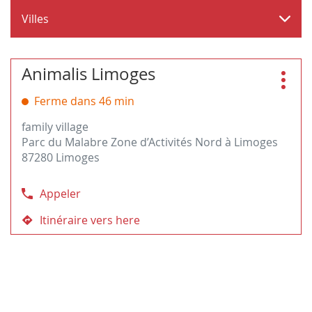
Villes
Appuyer
Animalis Limoges
Magasin
sur
:
Plus
la
Ferme dans 46 min
d'opt
touche
family village
ENTRÉE
Parc du Malabre Zone d’Activités Nord à Limoges
pour
87280 Limoges
obtenir
de
plus
Appeler
Afficher
amples
le
informations
Itinéraire vers here
jusqu'au
numéro
magasin
de
Animalis
téléphone
Limoges
du
magasin
Animalis