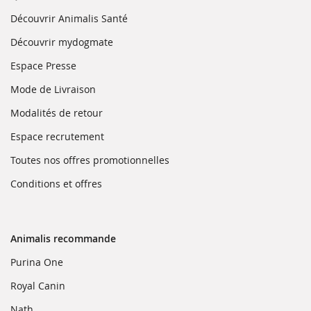
dans
une
(ouvre
Découvrir Animalis Santé
nouvelle
dans
fenêtre)
une
(ouvre
Découvrir mydogmate
nouvelle
dans
fenêtre)
une
(ouvre
Espace Presse
nouvelle
dans
fenêtre)
une
(ouvre
Mode de Livraison
nouvelle
dans
fenêtre)
une
(ouvre
Modalités de retour
nouvelle
dans
fenêtre)
une
(ouvre
Espace recrutement
nouvelle
dans
fenêtre)
une
(ouvre
Toutes nos offres promotionnelles
nouvelle
dans
fenêtre)
une
(ouvre
Conditions et offres
nouvelle
dans
fenêtre)
une
nouvelle
fenêtre)
Animalis recommande
(ouvre
Purina One
dans
une
(ouvre
Royal Canin
nouvelle
dans
fenêtre)
une
(ouvre
Nath