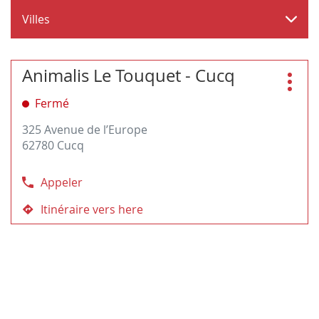
Villes
Appuyer
Animalis Le Touquet - Cucq
Magasin
sur
:
Plus
la
Fermé
d'opt
touche
325 Avenue de l’Europe
ENTRÉE
62780 Cucq
pour
obtenir
de
Appeler
Afficher
plus
le
amples
Itinéraire vers here
jusqu'au
numéro
informations
magasin
de
Animalis
téléphone
Le
du
Touquet
magasin
-
Animalis
Cucq
Le