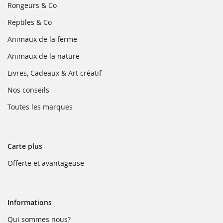
fenêtre)
une
(ouvre
Rongeurs & Co
nouvelle
dans
fenêtre)
une
(ouvre
Reptiles & Co
nouvelle
dans
fenêtre)
une
(ouvre
Animaux de la ferme
nouvelle
dans
fenêtre)
une
(ouvre
Animaux de la nature
nouvelle
dans
fenêtre)
une
(ouvre
Livres, Cadeaux & Art créatif
nouvelle
dans
fenêtre)
une
(ouvre
Nos conseils
nouvelle
dans
fenêtre)
une
(ouvre
Toutes les marques
nouvelle
dans
fenêtre)
une
nouvelle
fenêtre)
Carte plus
(ouvre
Offerte et avantageuse
dans
une
nouvelle
fenêtre)
Informations
(ouvre
Qui sommes nous?