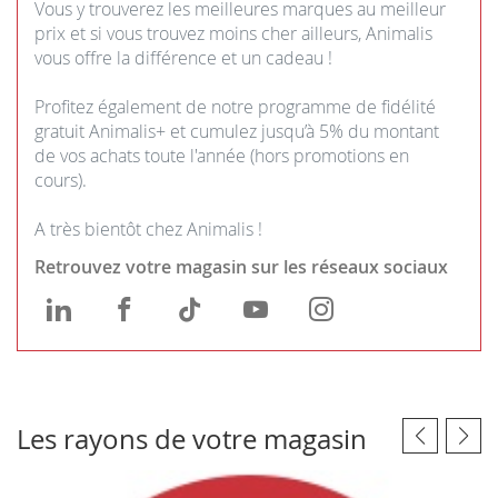
Vous y trouverez les meilleures marques au meilleur
prix et si vous trouvez moins cher ailleurs, Animalis
vous offre la différence et un cadeau !
Profitez également de notre programme de fidélité
gratuit Animalis+ et cumulez jusqu’à 5% du montant
de vos achats toute l'année (hors promotions en
cours).
A très bientôt chez Animalis !
Retrouvez votre magasin sur les réseaux sociaux
Animalis
Animalis
Animalis
Animalis
Animalis
Saint-
Saint-
Saint-
Saint-
Saint-
Germain-
Germain-
Germain-
Germain-
Germain-
en-
en-
en-
en-
en-
Les rayons de votre magasin
Laye
Laye
Laye
Laye
Laye