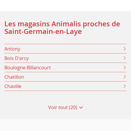
Les magasins Animalis proches de
Saint-Germain-en-Laye
Antony
Bois D'arcy
Boulogne-Billancourt
Chatillon
Chaville
Voir tout (20)
de
points
de
vente