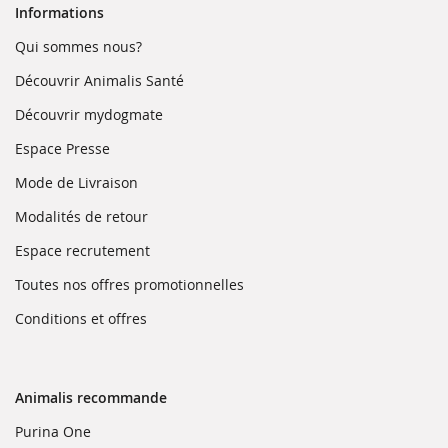
Informations
(ouvre
Qui sommes nous?
dans
une
(ouvre
Découvrir Animalis Santé
nouvelle
dans
fenêtre)
une
(ouvre
Découvrir mydogmate
nouvelle
dans
fenêtre)
une
(ouvre
Espace Presse
nouvelle
dans
fenêtre)
une
(ouvre
Mode de Livraison
nouvelle
dans
fenêtre)
une
(ouvre
Modalités de retour
nouvelle
dans
fenêtre)
une
(ouvre
Espace recrutement
nouvelle
dans
fenêtre)
une
(ouvre
Toutes nos offres promotionnelles
nouvelle
dans
fenêtre)
une
(ouvre
Conditions et offres
nouvelle
dans
fenêtre)
une
nouvelle
fenêtre)
Animalis recommande
(ouvre
Purina One
dans