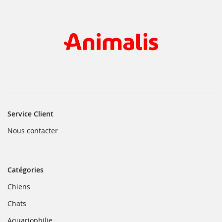
Service Client
(ouvre
Nous contacter
dans
une
nouvelle
fenêtre)
Catégories
(ouvre
Chiens
dans
une
(ouvre
Chats
nouvelle
dans
fenêtre)
une
(ouvre
Aquariophilie