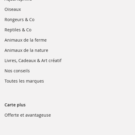
nouvelle
dans
fenêtre)
une
(ouvre
Oiseaux
nouvelle
dans
fenêtre)
une
(ouvre
Rongeurs & Co
nouvelle
dans
fenêtre)
une
(ouvre
Reptiles & Co
nouvelle
dans
fenêtre)
une
(ouvre
Animaux de la ferme
nouvelle
dans
fenêtre)
une
(ouvre
Animaux de la nature
nouvelle
dans
fenêtre)
une
(ouvre
Livres, Cadeaux & Art créatif
nouvelle
dans
fenêtre)
une
(ouvre
Nos conseils
nouvelle
dans
fenêtre)
une
(ouvre
Toutes les marques
nouvelle
dans
fenêtre)
une
nouvelle
fenêtre)
Carte plus
(ouvre
Offerte et avantageuse
dans
une
nouvelle
fenêtre)