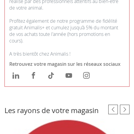
réalisé par des professionnels attentifs au bien-être
de votre animal.
Profitez également de notre programme de fidélité
gratuit Animalis+ et cumulez jusqu’à 5% du montant
de vos achats toute l'année (hors promotions en
cours).
A très bientôt chez Animalis !
Retrouvez votre magasin sur les réseaux sociaux
Animalis
Animalis
Animalis
Animalis
Animalis
Villennes
Villennes
Villennes
Villennes
Villennes
Orgeval
Orgeval
Orgeval
Orgeval
Orgeval
Les rayons de votre magasin