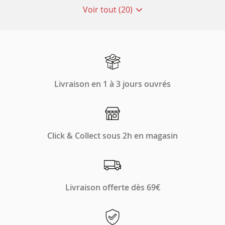
Voir tout (20)
de
points
de
vente
de
Animalis
Livraison en 1 à 3 jours ouvrés
Click & Collect sous 2h en magasin
Livraison offerte dès 69€