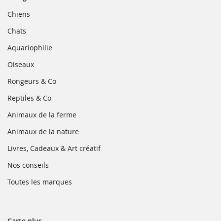
(ouvre
Chiens
dans
une
(ouvre
Chats
nouvelle
dans
fenêtre)
une
(ouvre
Aquariophilie
nouvelle
dans
fenêtre)
une
(ouvre
Oiseaux
nouvelle
dans
fenêtre)
une
(ouvre
Rongeurs & Co
nouvelle
dans
fenêtre)
une
(ouvre
Reptiles & Co
nouvelle
dans
fenêtre)
une
(ouvre
Animaux de la ferme
nouvelle
dans
fenêtre)
une
(ouvre
Animaux de la nature
nouvelle
dans
fenêtre)
une
(ouvre
Livres, Cadeaux & Art créatif
nouvelle
dans
fenêtre)
une
(ouvre
Nos conseils
nouvelle
dans
fenêtre)
une
(ouvre
Toutes les marques
nouvelle
dans
fenêtre)
une
nouvelle
fenêtre)
Carte plus