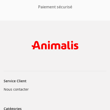
Paiement sécurisé
Service Client
(ouvre
Nous contacter
dans
une
nouvelle
fenêtre)
Catégories