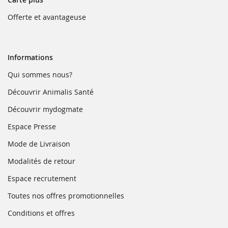
(ouvre
Offerte et avantageuse
dans
une
nouvelle
fenêtre)
Informations
(ouvre
Qui sommes nous?
dans
une
(ouvre
Découvrir Animalis Santé
nouvelle
dans
fenêtre)
une
(ouvre
Découvrir mydogmate
nouvelle
dans
fenêtre)
une
(ouvre
Espace Presse
nouvelle
dans
fenêtre)
une
(ouvre
Mode de Livraison
nouvelle
dans
fenêtre)
une
(ouvre
Modalités de retour
nouvelle
dans
fenêtre)
une
(ouvre
Espace recrutement
nouvelle
dans
fenêtre)
une
(ouvre
Toutes nos offres promotionnelles
nouvelle
dans
fenêtre)
une
(ouvre
Conditions et offres
nouvelle
dans
fenêtre)
une