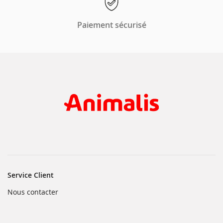
Paiement sécurisé
Service Client
(ouvre
Nous contacter
dans
une
nouvelle
fenêtre)