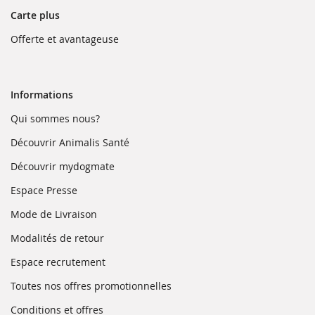
fenêtre)
Carte plus
(ouvre
Offerte et avantageuse
dans
une
nouvelle
fenêtre)
Informations
(ouvre
Qui sommes nous?
dans
une
(ouvre
Découvrir Animalis Santé
nouvelle
dans
fenêtre)
une
(ouvre
Découvrir mydogmate
nouvelle
dans
fenêtre)
une
(ouvre
Espace Presse
nouvelle
dans
fenêtre)
une
(ouvre
Mode de Livraison
nouvelle
dans
fenêtre)
une
(ouvre
Modalités de retour
nouvelle
dans
fenêtre)
une
(ouvre
Espace recrutement
nouvelle
dans
fenêtre)
une
(ouvre
Toutes nos offres promotionnelles
nouvelle
dans
fenêtre)
une
(ouvre
Conditions et offres