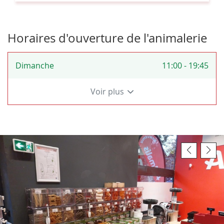
PARIS
12
-
Horaires d'ouverture de l'animalerie
BERCY
VILLAGE
Horaires
Dimanche
11:00
-
19:45
d'ouverture
d'aujourd'hui
Voir plus
et
les
horaires
d'ouverture
du
magasin
Animalis
Paris
12
-
Bercy
Village