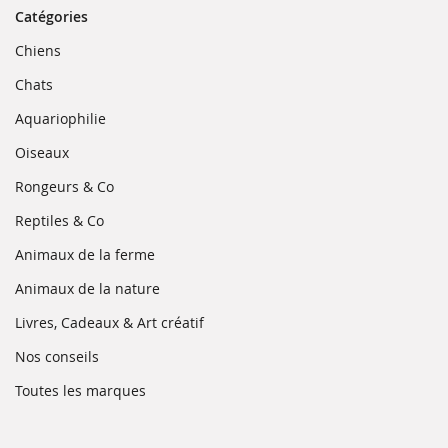
Catégories
(ouvre
Chiens
dans
une
(ouvre
Chats
nouvelle
dans
fenêtre)
une
(ouvre
Aquariophilie
nouvelle
dans
fenêtre)
une
(ouvre
Oiseaux
nouvelle
dans
fenêtre)
une
(ouvre
Rongeurs & Co
nouvelle
dans
fenêtre)
une
(ouvre
Reptiles & Co
nouvelle
dans
fenêtre)
une
(ouvre
Animaux de la ferme
nouvelle
dans
fenêtre)
une
(ouvre
Animaux de la nature
nouvelle
dans
fenêtre)
une
(ouvre
Livres, Cadeaux & Art créatif
nouvelle
dans
fenêtre)
une
(ouvre
Nos conseils
nouvelle
dans
fenêtre)
une
(ouvre
Toutes les marques
nouvelle
dans
fenêtre)
une
nouvelle