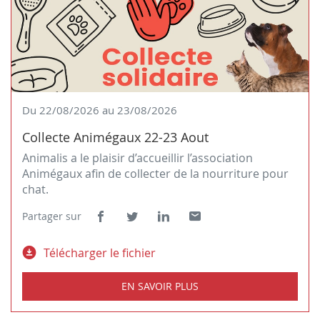
Du 22/08/2026 au 23/08/2026
Collecte Animégaux 22-23 Aout
Animalis a le plaisir d’accueillir l’association
Animégaux afin de collecter de la nourriture pour
chat.
Partager sur
Lien
(ouvre
Lien
(ouvre
Lien
(ouvre
Lien
(ouvre
de
dans
de
dans
de
dans
de
dans
Télécharger le fichier
partage
une
partage
une
partage
une
partage
une
la
vers
nouvelle
vers
nouvelle
vers
nouvelle
vers
nouvelle
documentation
facebook
fenêtre)
twitter
fenêtre)
linkedin
fenêtre)
email
fenêtre)
EN SAVOIR PLUS
de
À
la
PROPOS
DE