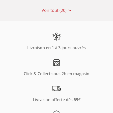
Voir tout (20)
de
points
de
vente
de
Animalis
Livraison en 1 à 3 jours ouvrés
Click & Collect sous 2h en magasin
Livraison offerte dès 69€