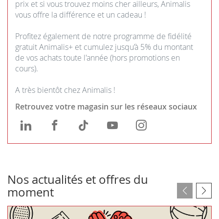
prix et si vous trouvez moins cher ailleurs, Animalis
vous offre la différence et un cadeau !
Profitez également de notre programme de fidélité
gratuit Animalis+ et cumulez jusqu’à 5% du montant
de vos achats toute l'année (hors promotions en
cours).
A très bientôt chez Animalis !
Retrouvez votre magasin sur les réseaux sociaux
Animalis
Animalis
Animalis
Animalis
Animalis
Paris
Paris
Paris
Paris
Paris
12
12
12
12
12
-
-
-
-
-
Nos actualités et offres du
Bercy
Bercy
Bercy
Bercy
Bercy
moment
Village
Village
Village
Village
Village