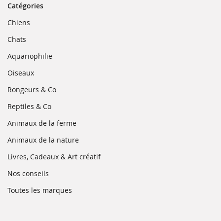
Catégories
(ouvre
Chiens
dans
une
(ouvre
Chats
nouvelle
dans
fenêtre)
une
(ouvre
Aquariophilie
nouvelle
dans
fenêtre)
une
(ouvre
Oiseaux
nouvelle
dans
fenêtre)
une
(ouvre
Rongeurs & Co
nouvelle
dans
fenêtre)
une
(ouvre
Reptiles & Co
nouvelle
dans
fenêtre)
une
(ouvre
Animaux de la ferme
nouvelle
dans
fenêtre)
une
(ouvre
Animaux de la nature
nouvelle
dans
fenêtre)
une
(ouvre
Livres, Cadeaux & Art créatif
nouvelle
dans
fenêtre)
une
(ouvre
Nos conseils
nouvelle
dans
fenêtre)
une
(ouvre
Toutes les marques
nouvelle
dans
fenêtre)
une
nouvelle
fenêtre)