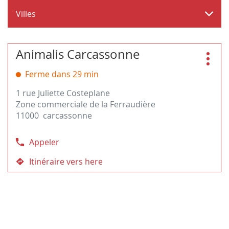
Villes
Appuyer
Animalis Carcassonne
Magasin
sur
:
Plus
la
Ferme dans 29 min
d'opt
touche
1 rue Juliette Costeplane
ENTRÉE
Zone commerciale de la Ferraudière
pour
11000 carcassonne
obtenir
de
plus
Appeler
Afficher
amples
le
informations
Itinéraire vers here
jusqu'au
numéro
magasin
de
Animalis
téléphone
Carcassonne
du
magasin
Animalis