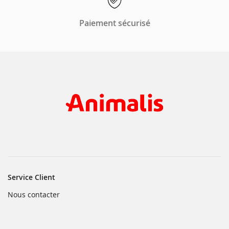
Paiement sécurisé
Service Client
(ouvre
Nous contacter
dans
une
nouvelle
fenêtre)