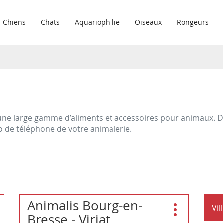
Chiens
Chats
Aquariophilie
Oiseaux
Rongeurs
ne large gamme d’aliments et accessoires pour animaux. Déc
ro de téléphone de votre animalerie.
Appuyer
Animalis Bourg-en-
Magasin
Vil
sur
us
:
Plus
Bresse - Viriat
la