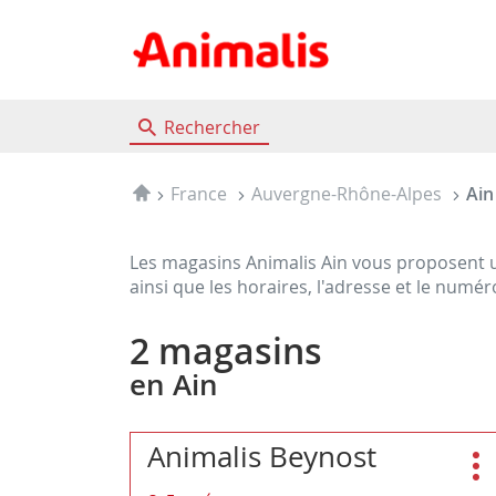
Rechercher
Accueil
France
Auvergne-Rhône-Alpes
Ain
Les magasins Animalis Ain vous proposent u
ainsi que les horaires, l'adresse et le numé
2 magasins
en Ain
Appuyer
Animalis Beynost
Magasin
sur
:
Pl
la