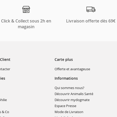
Click & Collect sous 2h en
Livraison offerte dès 69€
magasin
Client
Carte plus
(ouvre
(ouvre
tacter
Offerte et avantageuse
dans
dans
une
une
ies
Informations
nouvelle
nouvelle
fenêtre)
fenêtre)
uvre
(ouvre
Qui sommes nous?
ns
dans
vre
(ouvre
Découvrir Animalis Santé
ne
une
ns
dans
uvelle
nouvelle
(ouvre
(ouvre
hilie
Découvrir mydogmate
e
une
nêtre)
fenêtre)
dans
dans
velle
nouvelle
ouvre
(ouvre
Espace Presse
une
une
être)
fenêtre)
dans
dans
nouvelle
nouvelle
(ouvre
(ouvre
s & Co
Mode de Livraison
une
une
fenêtre)
fenêtre)
dans
dans
ouvelle
nouvelle
(ouvre
(ouvre