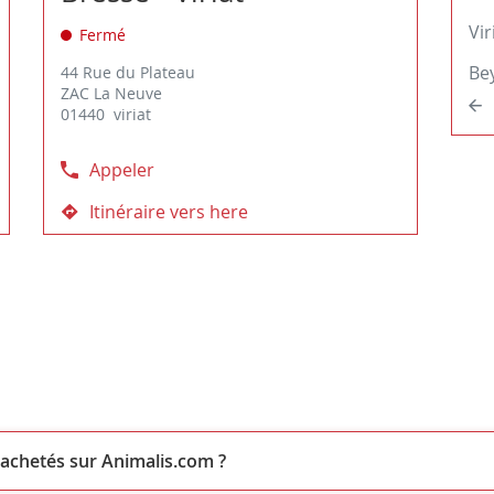
options
d'options
touche
Vir
Fermé
ENTRÉE
pour
Be
44 Rue du Plateau
obtenir
ZAC La Neuve
01440 viriat
de
plus
amples
Appeler
Afficher
informations
le
Itinéraire vers here
jusqu'au
numéro
magasin
de
Animalis
téléphone
Bourg-
du
en-
magasin
Bresse
Animalis
-
Bourg-
Viriat
en-
Bresse
-
 achetés sur Animalis.com ?
Viriat