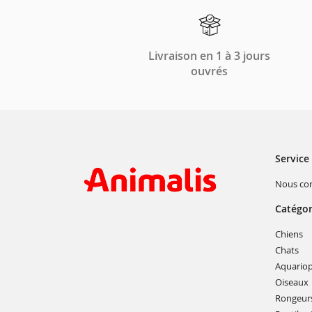
Livraison en 1 à 3 jours
ouvrés
Service 
Nous con
Catégor
(o
Chiens
da
(ou
Chats
u
da
no
Aquariop
un
fe
nou
(
Oiseaux
fen
Rongeur
n