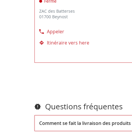
Fermé
d'
touche
ZAC des Batterses
ENTRÉE
01700 Beynost
pour
obtenir
de
Appeler
Afficher
plus
le
Itinéraire vers here
amples
jusqu'au
numéro
informations
magasin
de
Animalis
téléphone
Beynost
du
magasin
Animalis
Beynost
Questions fréquentes
Comment se fait la livraison des produits