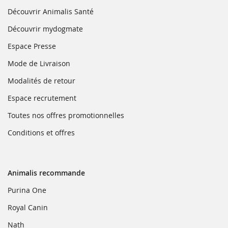
dans
une
(ouvre
Découvrir Animalis Santé
nouvelle
dans
fenêtre)
une
(ouvre
Découvrir mydogmate
nouvelle
dans
fenêtre)
une
(ouvre
Espace Presse
nouvelle
dans
fenêtre)
une
(ouvre
Mode de Livraison
nouvelle
dans
fenêtre)
une
(ouvre
Modalités de retour
nouvelle
dans
fenêtre)
une
(ouvre
Espace recrutement
nouvelle
dans
fenêtre)
une
(ouvre
Toutes nos offres promotionnelles
nouvelle
dans
fenêtre)
une
(ouvre
Conditions et offres
nouvelle
dans
fenêtre)
une
nouvelle
fenêtre)
Animalis recommande
(ouvre
Purina One
dans
une
(ouvre
Royal Canin
nouvelle
dans
fenêtre)
une
(ouvre
Nath