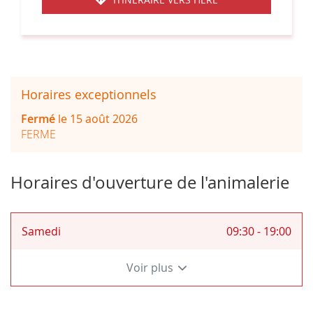
JUSQU'AU
MAGASIN
ANIMALIS
MOULINS-
LÈS-
METZ
Horaires exceptionnels
Fermé
le 15 août 2026
FERME
Horaires d'ouverture de l'animalerie
Horaires
Samedi
09:30
-
19:00
d'ouverture
d'aujourd'hui
Voir plus
et
les
horaires