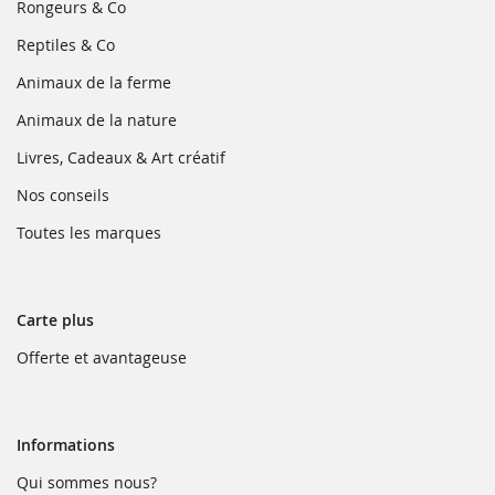
une
(ouvre
Rongeurs & Co
nouvelle
dans
fenêtre)
une
(ouvre
Reptiles & Co
nouvelle
dans
fenêtre)
une
(ouvre
Animaux de la ferme
nouvelle
dans
fenêtre)
une
(ouvre
Animaux de la nature
nouvelle
dans
fenêtre)
une
(ouvre
Livres, Cadeaux & Art créatif
nouvelle
dans
fenêtre)
une
(ouvre
Nos conseils
nouvelle
dans
fenêtre)
une
(ouvre
Toutes les marques
nouvelle
dans
fenêtre)
une
nouvelle
fenêtre)
Carte plus
(ouvre
Offerte et avantageuse
dans
une
nouvelle
fenêtre)
Informations
(ouvre
Qui sommes nous?