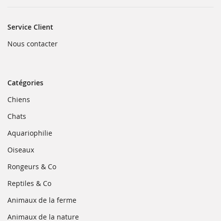
Service Client
(ouvre
Nous contacter
dans
une
nouvelle
fenêtre)
Catégories
(ouvre
Chiens
dans
une
(ouvre
Chats
nouvelle
dans
fenêtre)
une
(ouvre
Aquariophilie
nouvelle
dans
fenêtre)
une
(ouvre
Oiseaux
nouvelle
dans
fenêtre)
une
(ouvre
Rongeurs & Co
nouvelle
dans
fenêtre)
une
(ouvre
Reptiles & Co
nouvelle
dans
fenêtre)
une
(ouvre
Animaux de la ferme
nouvelle
dans
fenêtre)
une
(ouvre
Animaux de la nature