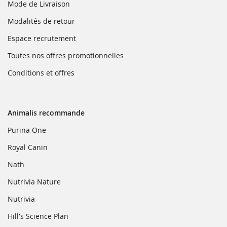
fenêtre)
une
(ouvre
Mode de Livraison
nouvelle
dans
fenêtre)
une
(ouvre
Modalités de retour
nouvelle
dans
fenêtre)
une
(ouvre
Espace recrutement
nouvelle
dans
fenêtre)
une
(ouvre
Toutes nos offres promotionnelles
nouvelle
dans
fenêtre)
une
(ouvre
Conditions et offres
nouvelle
dans
fenêtre)
une
nouvelle
fenêtre)
Animalis recommande
(ouvre
Purina One
dans
une
(ouvre
Royal Canin
nouvelle
dans
fenêtre)
une
(ouvre
Nath
nouvelle
dans
fenêtre)
une
(ouvre
Nutrivia Nature
nouvelle
dans
fenêtre)
une
(ouvre
Nutrivia
nouvelle
dans
fenêtre)
une
(ouvre
Hill's Science Plan
nouvelle
dans