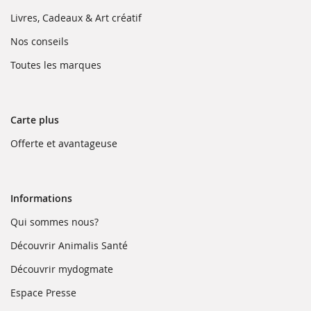
nouvelle
dans
fenêtre)
une
(ouvre
Livres, Cadeaux & Art créatif
nouvelle
dans
fenêtre)
une
(ouvre
Nos conseils
nouvelle
dans
fenêtre)
une
(ouvre
Toutes les marques
nouvelle
dans
fenêtre)
une
nouvelle
fenêtre)
Carte plus
(ouvre
Offerte et avantageuse
dans
une
nouvelle
fenêtre)
Informations
(ouvre
Qui sommes nous?
dans
une
(ouvre
Découvrir Animalis Santé
nouvelle
dans
fenêtre)
une
(ouvre
Découvrir mydogmate
nouvelle
dans
fenêtre)
une
(ouvre
Espace Presse
nouvelle
dans