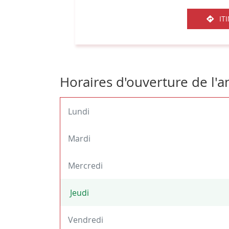
IT
Horaires d'ouverture de l'a
Lundi
Mardi
Mercredi
Jeudi
Horaires
d'ouverture
Vendredi
d'aujourd'hui