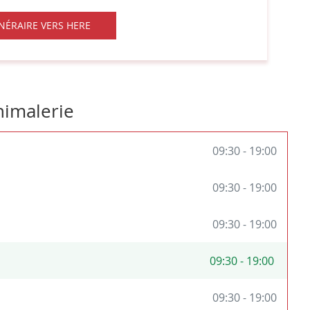
INÉRAIRE VERS HERE
JUSQU'AU
MAGASIN
ANIMALIS
POITIERS
-
SAINT-
nimalerie
BENOÎT
09:30
-
19:00
09:30
-
19:00
09:30
-
19:00
09:30
-
19:00
09:30
-
19:00