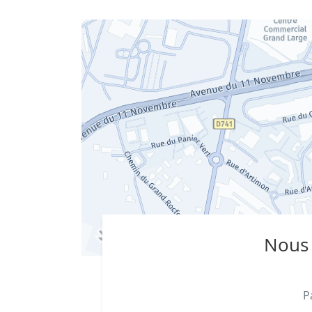
magasin
Animalis
Poitiers
-
Saint-
Benoît
Nous 
P