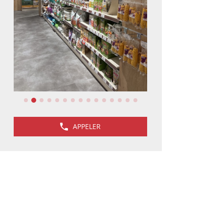
APPELER
AFFICHER
LE
NUMÉRO
DE
TÉLÉPHONE
DU
MAGASIN
ANIMALIS
POITIERS
-