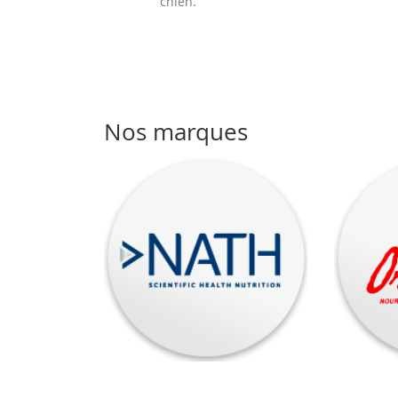
chien.
Nos marques
Nath
Orijen