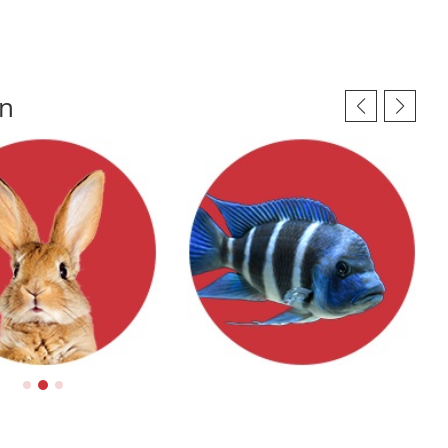
in
s
Poissons