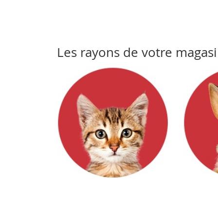
Les rayons de votre magas
Chats
Rongeur
&
co